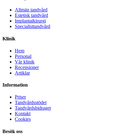
Allmän tandvård
Estetisk tandvård
Implantatkirurgi
Specialisttandvård
Klinik
Hem
Personal
Vår klinik
Recensioner
Artiklar
Information
Priser
Tandvårdsstödet
Tandvårdsbidraget
Kontakt
Cookies
Besök oss