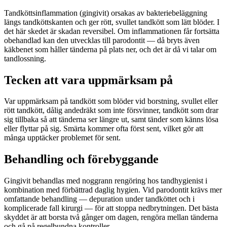
Tandköttsinflammation (gingivit) orsakas av bakteriebeläggning
längs tandköttskanten och ger rött, svullet tandkött som lätt blöder. I
det här skedet är skadan reversibel. Om inflammationen får fortsätta
obehandlad kan den utvecklas till parodontit — då bryts även
käkbenet som håller tänderna på plats ner, och det är då vi talar om
tandlossning.
Tecken att vara uppmärksam på
Var uppmärksam på tandkött som blöder vid borstning, svullet eller
rött tandkött, dålig andedräkt som inte försvinner, tandkött som drar
sig tillbaka så att tänderna ser längre ut, samt tänder som känns lösa
eller flyttar på sig. Smärta kommer ofta först sent, vilket gör att
många upptäcker problemet för sent.
Behandling och förebyggande
Gingivit behandlas med noggrann rengöring hos tandhygienist i
kombination med förbättrad daglig hygien. Vid parodontit krävs mer
omfattande behandling — depuration under tandköttet och i
komplicerade fall kirurgi — för att stoppa nedbrytningen. Det bästa
skyddet är att borsta två gånger om dagen, rengöra mellan tänderna
och gå på regelbundna kontroller.