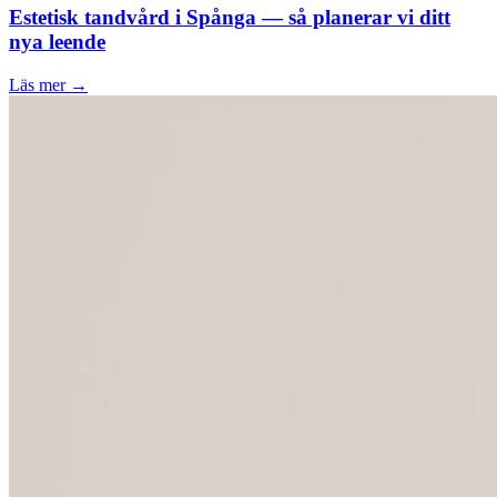
Estetisk tandvård i Spånga — så planerar vi ditt
nya leende
Läs mer →