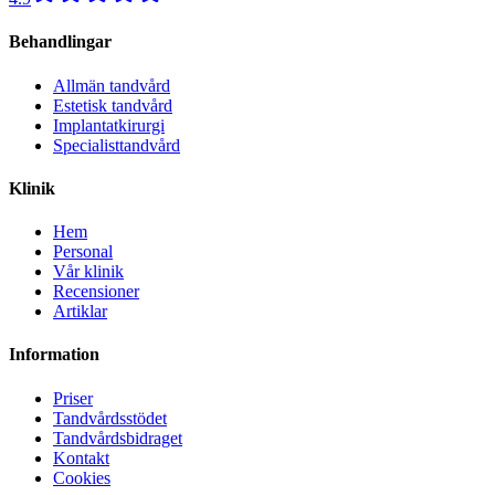
Behandlingar
Allmän tandvård
Estetisk tandvård
Implantatkirurgi
Specialisttandvård
Klinik
Hem
Personal
Vår klinik
Recensioner
Artiklar
Information
Priser
Tandvårdsstödet
Tandvårdsbidraget
Kontakt
Cookies