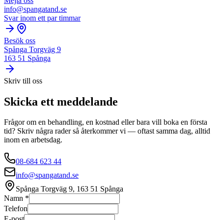
Mejla oss
info@spangatand.se
Svar inom ett par timmar
Besök oss
Spånga Torgväg 9
163 51 Spånga
Skriv till oss
Skicka ett meddelande
Frågor om en behandling, en kostnad eller bara vill boka en första
tid? Skriv några rader så återkommer vi — oftast samma dag, alltid
inom en arbetsdag.
08-684 623 44
info@spangatand.se
Spånga Torgväg 9
,
163 51
Spånga
Namn
*
Telefon
E-post