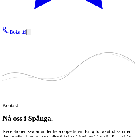
Boka tid
Kontakt
Nå oss
i Spånga
.
Receptionen svarar under hela öppettiden. Ring för akuttid samma
dag, mejla i lugn och ro, eller titta in på
Spånga Torgväg 9
— vi är