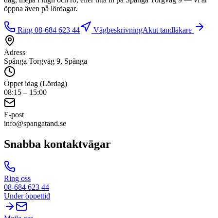
öppna även på lördagar.
Ring
08-684 623 44
Vägbeskrivning
Akut tandläkare
Adress
Spånga Torgväg 9, Spånga
Öppet idag (Lördag)
08:15 – 15:00
E-post
info@spangatand.se
Snabba kontaktvägar
Ring oss
08-684 623 44
Under öppettid