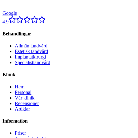
Google
4.9
Behandlingar
Allmän tandvård
Estetisk tandvård
Implantatkirurgi
Specialisttandvård
Klinik
Hem
Personal
Vår klinik
Recensioner
Artiklar
Information
Priser