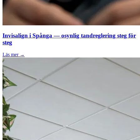
Invisalign i Spånga — osynlig tandreglering steg för
steg
Läs mer →