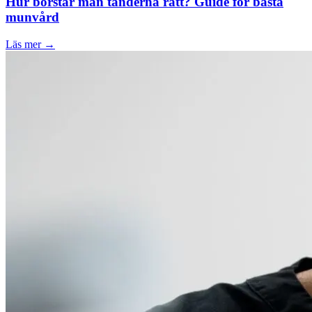
Hur borstar man tänderna rätt? Guide för bästa
munvård
Läs mer →