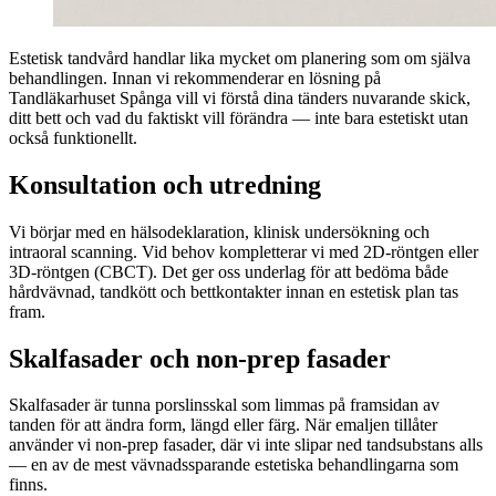
Estetisk tandvård handlar lika mycket om planering som om själva
behandlingen. Innan vi rekommenderar en lösning på
Tandläkarhuset Spånga vill vi förstå dina tänders nuvarande skick,
ditt bett och vad du faktiskt vill förändra — inte bara estetiskt utan
också funktionellt.
Konsultation och utredning
Vi börjar med en hälsodeklaration, klinisk undersökning och
intraoral scanning. Vid behov kompletterar vi med 2D-röntgen eller
3D-röntgen (CBCT). Det ger oss underlag för att bedöma både
hårdvävnad, tandkött och bettkontakter innan en estetisk plan tas
fram.
Skalfasader och non-prep fasader
Skalfasader är tunna porslinsskal som limmas på framsidan av
tanden för att ändra form, längd eller färg. När emaljen tillåter
använder vi non-prep fasader, där vi inte slipar ned tandsubstans alls
— en av de mest vävnadssparande estetiska behandlingarna som
finns.