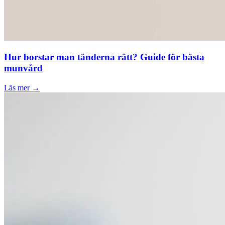
Hur borstar man tänderna rätt? Guide för bästa
munvård
Läs mer →