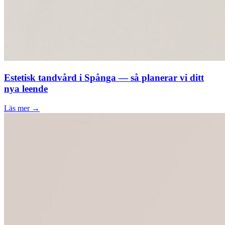
Estetisk tandvård i Spånga — så planerar vi ditt
nya leende
Läs mer →