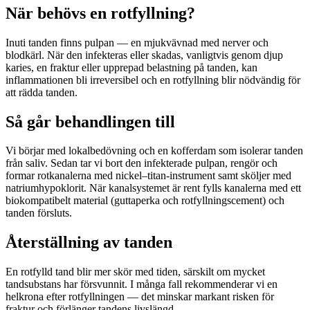
När behövs en rotfyllning?
Inuti tanden finns pulpan — en mjukvävnad med nerver och
blodkärl. När den infekteras eller skadas, vanligtvis genom djup
karies, en fraktur eller upprepad belastning på tanden, kan
inflammationen bli irreversibel och en rotfyllning blir nödvändig för
att rädda tanden.
Så går behandlingen till
Vi börjar med lokalbedövning och en kofferdam som isolerar tanden
från saliv. Sedan tar vi bort den infekterade pulpan, rengör och
formar rotkanalerna med nickel–titan-instrument samt sköljer med
natriumhypoklorit. När kanalsystemet är rent fylls kanalerna med ett
biokompatibelt material (guttaperka och rotfyllningscement) och
tanden försluts.
Återställning av tanden
En rotfylld tand blir mer skör med tiden, särskilt om mycket
tandsubstans har försvunnit. I många fall rekommenderar vi en
helkrona efter rotfyllningen — det minskar markant risken för
fraktur och förlänger tandens livslängd.