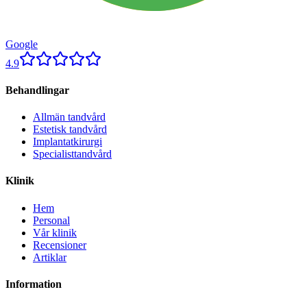
Google
4.9
Behandlingar
Allmän tandvård
Estetisk tandvård
Implantatkirurgi
Specialisttandvård
Klinik
Hem
Personal
Vår klinik
Recensioner
Artiklar
Information