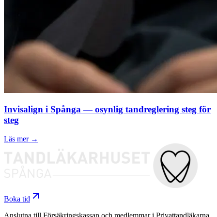
Invisalign i Spånga — osynlig tandreglering steg för
steg
Läs mer →
Boka tid
Anslutna till Försäkringskassan och medlemmar i Privattandläkarna.