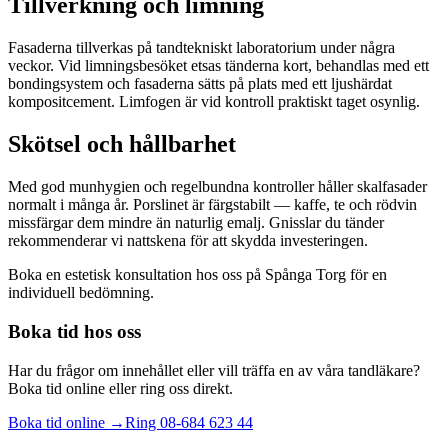
Tillverkning och limning
Fasaderna tillverkas på tandtekniskt laboratorium under några
veckor. Vid limningsbesöket etsas tänderna kort, behandlas med ett
bondingsystem och fasaderna sätts på plats med ett ljushärdat
kompositcement. Limfogen är vid kontroll praktiskt taget osynlig.
Skötsel och hållbarhet
Med god munhygien och regelbundna kontroller håller skalfasader
normalt i många år. Porslinet är färgstabilt — kaffe, te och rödvin
missfärgar dem mindre än naturlig emalj. Gnisslar du tänder
rekommenderar vi nattskena för att skydda investeringen.
Boka en estetisk konsultation hos oss på Spånga Torg för en
individuell bedömning.
Boka tid hos oss
Har du frågor om innehållet eller vill träffa en av våra tandläkare?
Boka tid online eller ring oss direkt.
Boka tid online →
Ring
08-684 623 44