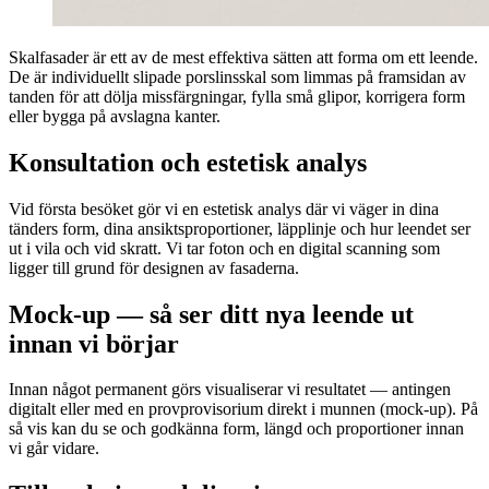
Skalfasader är ett av de mest effektiva sätten att forma om ett leende.
De är individuellt slipade porslinsskal som limmas på framsidan av
tanden för att dölja missfärgningar, fylla små glipor, korrigera form
eller bygga på avslagna kanter.
Konsultation och estetisk analys
Vid första besöket gör vi en estetisk analys där vi väger in dina
tänders form, dina ansiktsproportioner, läpplinje och hur leendet ser
ut i vila och vid skratt. Vi tar foton och en digital scanning som
ligger till grund för designen av fasaderna.
Mock-up — så ser ditt nya leende ut
innan vi börjar
Innan något permanent görs visualiserar vi resultatet — antingen
digitalt eller med en provprovisorium direkt i munnen (mock-up). På
så vis kan du se och godkänna form, längd och proportioner innan
vi går vidare.