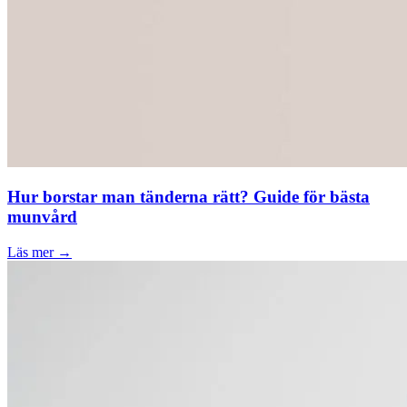
Hur borstar man tänderna rätt? Guide för bästa
munvård
Läs mer →