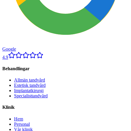
Google
4.9
Behandlingar
Allmän tandvård
Estetisk tandvård
Implantatkirurgi
Specialisttandvård
Klinik
Hem
Personal
Vår klinik