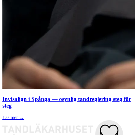
Invisalign i Spånga — osynlig tandreglering steg för
steg
Läs mer →