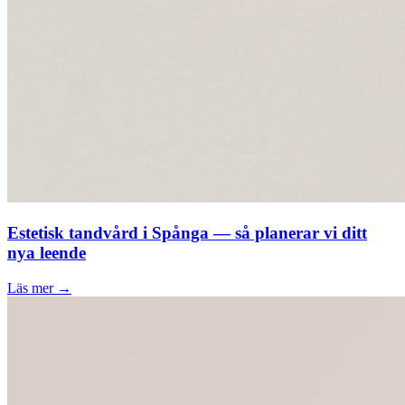
Estetisk tandvård i Spånga — så planerar vi ditt
nya leende
Läs mer →